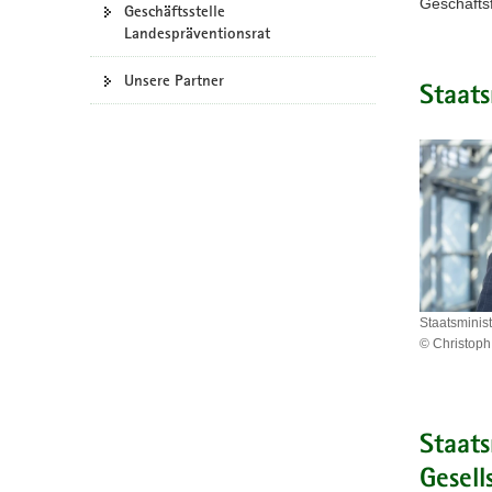
Geschäfts
Geschäftsstelle
a
Landespräventionsrat
v
i
Unsere Partner
Staats
g
a
t
i
o
n
Staatsminis
© Christoph
Staatsmini
Armin
Schuster
Staats
Gesell