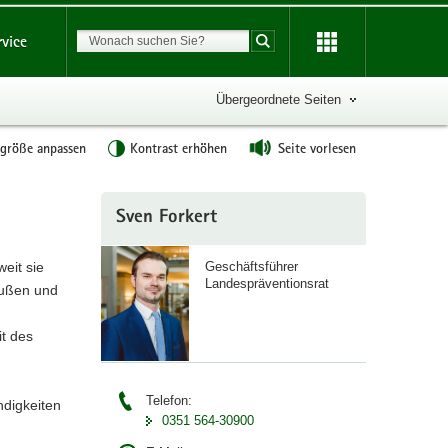
Suchbegriff
rvice
Suche starten
Übergeordnete Seiten
tgröße anpassen
Kontrast erhöhen
Seite vorlesen
Weitere
Sven Forkert
Information
Geschäftsführer
eit sie
Landespräventionsrat
außen und
it des
Telefon:
ndigkeiten
0351 564-30900