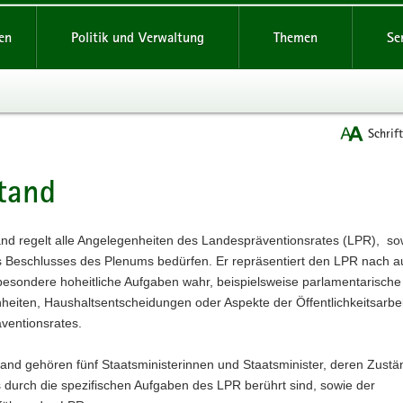
reifende
en
Politik und Verwaltung
Themen
Se
Schrif
tand
t
nd regelt alle Angelegenheiten des Landespräventionsrates (LPR), sow
es Beschlusses des Plenums bedürfen. Er repräsentiert den LPR nach 
besondere hoheitliche Aufgaben wahr, beispielsweise parlamentarische
eiten, Haushaltsentscheidungen oder Aspekte der Öffentlichkeitsarbe
ventionsrates.
and gehören fünf Staatsministerinnen und Staatsminister, deren Zustä
 durch die spezifischen Aufgaben des LPR berührt sind, sowie der