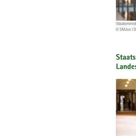
Staatsminis
© SMJus I D
Staatsmini
Prof.
Constanz
Geiert
Staats
Lande