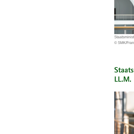
Staatsmini
© SMK/Fran
Staatsmini
Conrad
Clemens
Staats
LL.M.