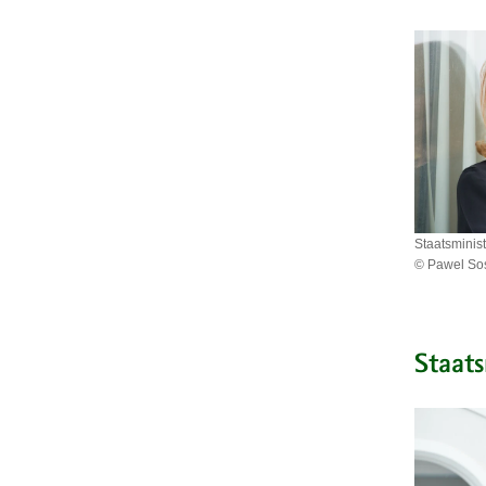
Staatsminis
© Pawel So
Staatsmini
Petra
Köpping
Staats