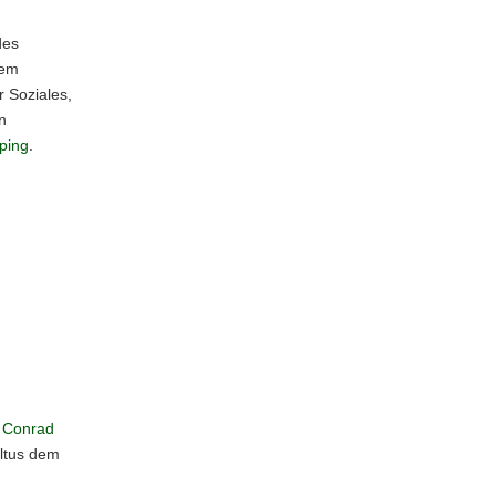
des
dem
r Soziales,
n
ping
.
Conrad
ultus dem