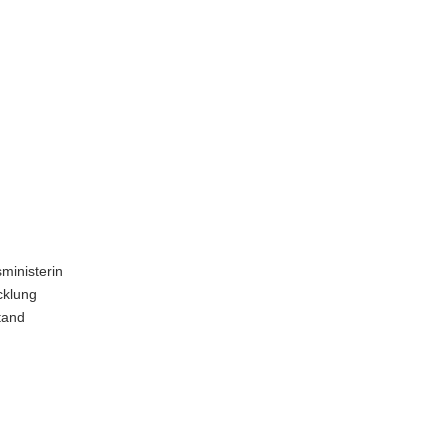
ministerin
cklung
tand