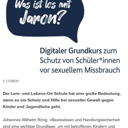
a
v
i
g
a
t
i
o
n
© USBKM
Der Lern- und Lebens-Ort Schule hat eine große Bedeutung,
wenn es um Schutz und Hilfe bei sexueller Gewalt gegen
Kinder und Jugendliche geht.
Johannes-Wilhelm Rörig: »Basiswissen und Handlungssicherheit
sind eine wichtige Grundlage, um mit betroffenen Kindern und