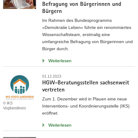
Befragung von Bürgerinnen und
a
Bürgern
v
Im Rahmen des Bundesprogramms
i
»Demokratie Leben« führte ein renommiertes
g
Wissenschaftsteam, erstmalig eine
a
umfangreiche Befragung von Bürgerinnen und
t
Bürger durch.
i
o
Weiterlesen
n
01.12.2023
HGW-Beratungsstellen sachsenweit
vertreten
Zum 1. Dezember wird in Plauen eine neue
© IKS
Interventions- und Koordinierungsstelle (IKS)
Vogtlandkreis
eröffnet.
Weiterlesen