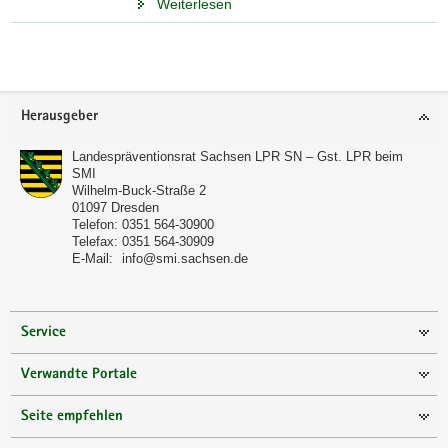
Weiterlesen
Weitere
Information
Footer-
Herausgeber
Bereich
Landespräventionsrat Sachsen LPR SN – Gst. LPR beim
SMI
Wilhelm-Buck-Straße 2
01097
Dresden
Telefon:
0351 564-30900
Telefax:
0351 564-30909
E-Mail:
info@smi.sachsen.de
Service
Verwandte Portale
Seite empfehlen