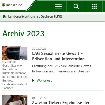
P
P
H
W
F
o
o
a
e
o
r
r
u
i
o
Landespräventionsrat Sachsen (LPR)
t
t
p
t
t
a
a
t
e
e
l
l
i
r
r
Archiv 2023
Hauptinhalt
ü
n
n
e
-
b
a
h
I
B
e
v
a
n
e
30.11.2023
r
i
l
f
r
LAG Sexualisierte Gewalt -
g
g
t
o
e
Prävention und Intervention
r
a
r
i
© Zentrale
Geschäftsstelle
Eröffnung der LAG Sexualisierte Gewalt -
e
t
m
c
Polizeiliche
Prävention und Intervention in Dresden
i
i
a
h
Kriminalprävention
der Länder und des
f
o
t
Weiterlesen
Bundes,
e
n
i
Landeskriminalamt
Sachsen
n
o
d
n
01.12.2023
e
Zwickau Ticker: Ergebnisse der
N