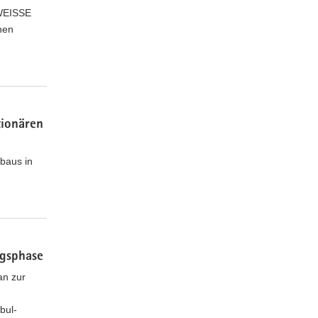
 WEISSE
nen
tionären
baus in
ngsphase
an zur
bul-