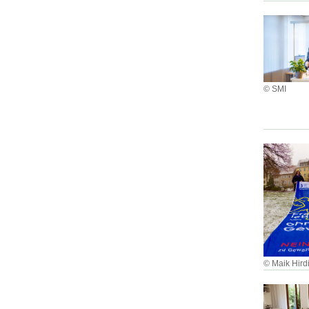
© SMI
© Maik Hird