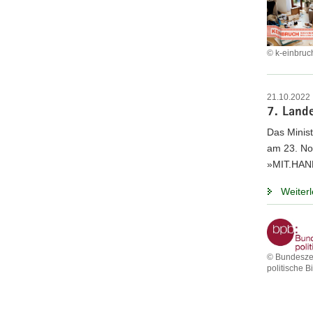
© k-einbruc
21.10.2022
7. Land
Das Minis
am 23. No
»MIT.HAN
Weiter
© Bundeszen
politische B