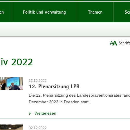
reifende
en
Politik und Verwaltung
Themen
Se
Schrif
iv 2022
t
12.12.2022
12. Plenarsitzung LPR
Die 12. Plenarsitzung des Landespräventionsrates fan
Dezember 2022 in Dresden statt.
Weiterlesen
02.12.2022