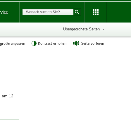
Suchbegriff
rvice
Suche starten
Übergeordnete Seiten
tgröße anpassen
Kontrast erhöhen
Seite vorlesen
Weitere
Information
d am 12.