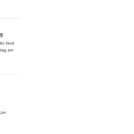
ng
tto fand
stag am
Uni