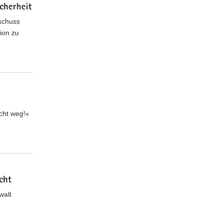
cherheit
schuss
ion zu
cht weg!«
cht
walt