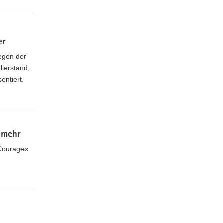
er
legen der
llerstand,
entiert.
r mehr
 Courage«