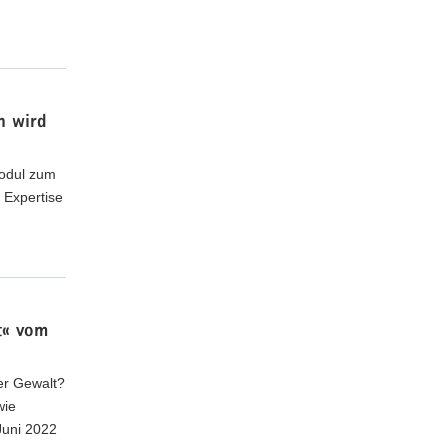
n wird
modul zum
 Expertise
t« vom
her Gewalt?
wie
Juni 2022