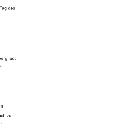
 Tag des
erg lädt
a
en
ich zu
s