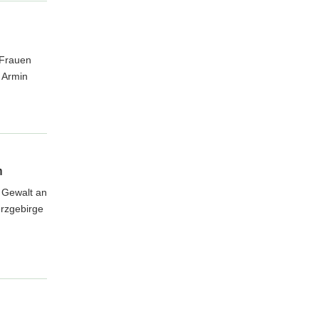
 Frauen
 Armin
n
 Gewalt an
rzgebirge