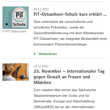
a
09.12.2021
v
PiT-Ostsachsen-Schule kurz erklärt ...
i
Dies unterstützt die vorschulische und
g
schulische Prävention, sowie die
a
© PIT Ostsachsen
Gesundheitsförderung mit dem Arbeitsansatz
t
PiT-Ostsachsen, als integraler Bestandteil einer
i
kommunalen Präventionsstrategie.
o
n
Weiterlesen
25.11.2021
25. November – Internationaler Tag
gegen Gewalt an Frauen und
Mädchen
Zum zweiten Mal nimmt das Sächsische
Staatsministerium der Justiz und für
Demokratie, Europa und Gleichstellung
(SMJusDEG) teil an der internationalen