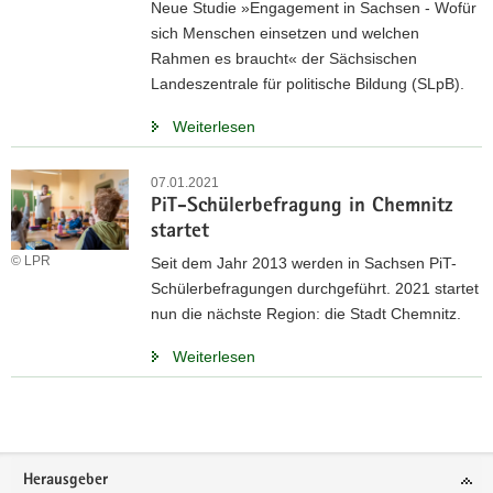
Neue Studie »Engagement in Sachsen - Wofür
sich Menschen einsetzen und welchen
Rahmen es braucht« der Sächsischen
Landeszentrale für politische Bildung (SLpB).
Weiterlesen
07.01.2021
PiT-Schülerbefragung in Chemnitz
startet
© LPR
Seit dem Jahr 2013 werden in Sachsen PiT-
Schülerbefragungen durchgeführt. 2021 startet
nun die nächste Region: die Stadt Chemnitz.
Weiterlesen
Weitere
Information
Footer-
Herausgeber