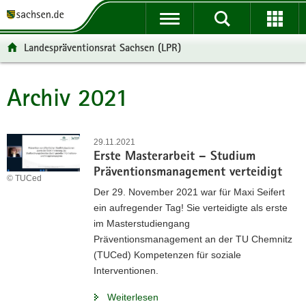
P
P
H
W
F
o
o
a
e
o
r
r
u
i
o
Landespräventionsrat Sachsen (LPR)
t
t
p
t
t
a
a
t
e
e
l
l
i
r
r
Archiv 2021
Hauptinhalt
ü
n
n
e
-
b
a
h
I
B
e
v
a
n
e
29.11.2021
r
i
l
f
r
Erste Masterarbeit – Studium
g
g
t
o
e
Präventionsmanagement verteidigt
© TUCed
r
a
r
i
Der 29. November 2021 war für Maxi Seifert
e
t
m
c
ein aufregender Tag! Sie verteidigte als erste
i
i
a
h
im Masterstudiengang
f
o
t
Präventionsmanagement an der TU Chemnitz
e
n
i
(TUCed) Kompetenzen für soziale
n
o
Interventionen.
d
n
e
Weiterlesen
N