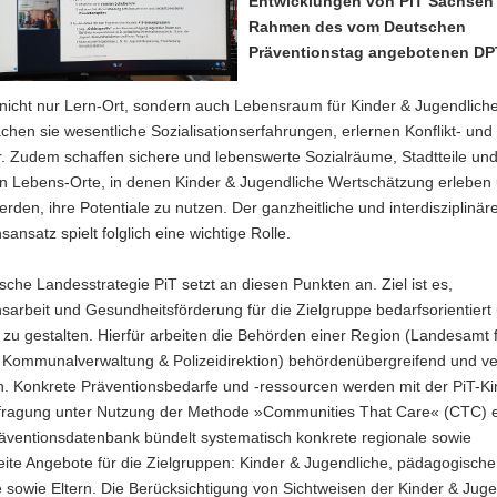
Entwicklungen von PiT Sachsen
Rahmen des vom Deutschen
Präventionstag angebotenen DP
 nicht nur Lern-Ort, sondern auch Lebensraum für Kinder & Jugendliche
hen sie wesentliche Sozialisationserfahrungen, erlernen Konflikt- und
ur. Zudem schaffen sichere und lebenswerte Sozialräume, Stadtteile un
Lebens-Orte, in denen Kinder & Jugendliche Wertschätzung erleben 
erden, ihre Potentiale zu nutzen. Der ganzheitliche und interdisziplinär
sansatz spielt folglich eine wichtige Rolle.
sche Landesstrategie PiT setzt an diesen Punkten an. Ziel ist es,
sarbeit und Gesundheitsförderung für die Zielgruppe bedarfsorientiert
 zu gestalten. Hierfür arbeiten die Behörden einer Region (Landesamt 
, Kommunalverwaltung & Polizeidirektion) behördenübergreifend und ve
 Konkrete Präventionsbedarfe und -ressourcen werden mit der PiT-Ki
ragung unter Nutzung der Methode »Communities That Care« (CTC) er
räventionsdatenbank bündelt systematisch konkrete regionale sowie
ite Angebote für die Zielgruppen: Kinder & Jugendliche, pädagogische
 sowie Eltern. Die Berücksichtigung von Sichtweisen der Kinder & Jug