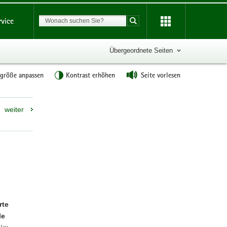
Suchbegriff
rvice
Suche starten
Übergeordnete Seiten
tgröße anpassen
Kontrast erhöhen
Seite vorlesen
Weitere
weiter
Information
rte
le