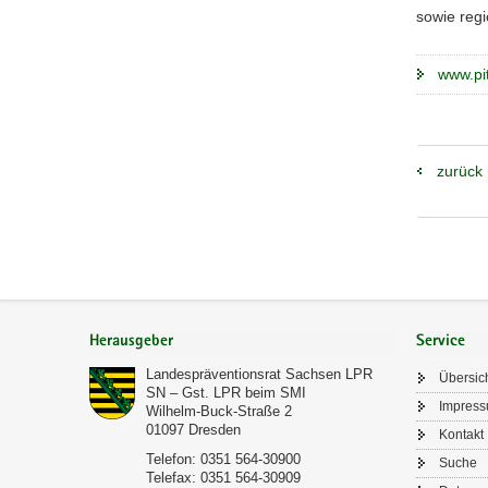
sowie reg
www.pi
zurück
Footer-
Bereich
Herausgeber
Service
Landespräventionsrat Sachsen LPR
Übersic
SN – Gst. LPR beim SMI
Impres
Wilhelm-Buck-Straße 2
01097
Dresden
Kontakt
Telefon:
0351 564-30900
Suche
Telefax:
0351 564-30909