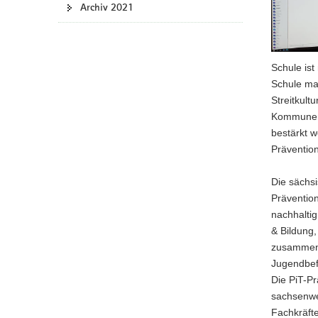
Archiv 2021
a
v
i
g
Schule ist
a
Schule mac
t
Streitkult
i
Kommunen 
o
bestärkt w
n
Prävention
Die sächsi
Prävention
nachhaltig
& Bildung
zusammen.
Jugendbef
Die PiT-P
sachsenwe
Fachkräfte