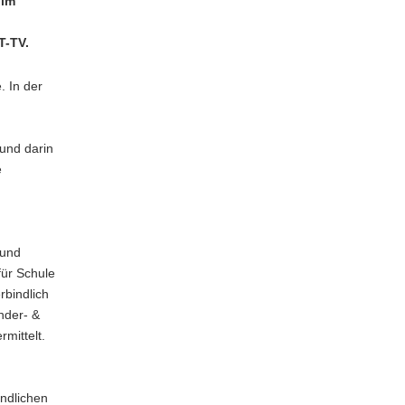
 im
T-TV.
. In der
d
und darin
e
 und
für Schule
rbindlich
nder- &
mittelt.
endlichen