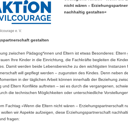
nicht wären – Erziehungspartner
nachhaltig gestalten«
ilcourage e. V.
spartnerschaft gestalten
hung zwischen Pädagog*innen und Eltern ist etwas Besonderes: Eltern
trauen Ihre Kinder in die Einrichtung, die Fachkräfte begleiten die Kinde
es. Damit werden beide Lebensbereiche zu den wichtigsten Instanzen f
nerschaft will gepflegt werden – zugunsten des Kindes. Denn neben de
omenten in der täglichen Arbeit können innerhalb der Beziehung zwis
g und Eltern Konflikte auftreten – sei es durch die vergangenen, schwi
rch die technischen Möglichkeiten oder unterschiedliche Vorstellung
em Fachtag »Wenn die Eltern nicht wären – Erziehungspartnerschaft na
 wollen wir Aspekte aufzeigen, diese Erziehungspartnerschaft nachhalt
 und fragen: