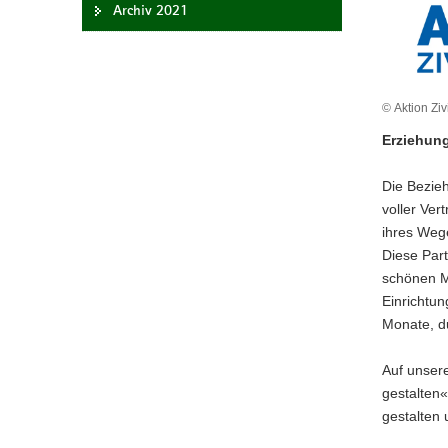
Archiv 2021
a
v
i
g
© Aktion Ziv
a
t
Erziehung
i
o
Die Bezie
n
voller Ver
ihres Weg
Diese Part
schönen M
Einrichtun
Monate, du
Auf unser
gestalten«
gestalten