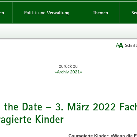
reifende
en
Politik und Verwaltung
Themen
Se
Schrif
zurück zu
»Archiv 2021«
 the Date – 3. März 2022 Fac
agierte Kinder
Couragierte Kinder: »Wenn die E