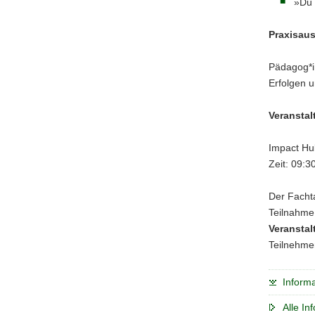
»Du 
Praxisau
Pädagog*i
Erfolgen 
Veranstal
Impact Hu
Zeit: 09:3
Der Fachta
Teilnahme
Veransta
Teilnehme
Informa
Alle I