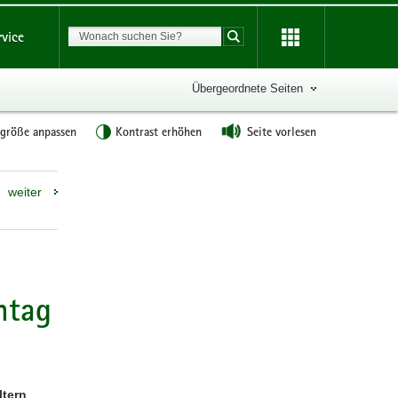
Suchbegriff
rvice
Suche starten
Übergeordnete Seiten
tgröße anpassen
Kontrast erhöhen
Seite vorlesen
Weitere
weiter
Information
htag
ltern