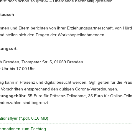
bist doch schon so groß!« – Übergänge nachhaltig gestalten
stausch
nnen und Eltern berichten von ihrer Erziehungspartnerschaft, von Hür
und stellen sich den Fragen der Workshopteilnehmenden.
tungsort
:
b Dresden, Trompeter Str. 5, 01069 Dresden
0 Uhr bis 17:00 Uhr
g kann in Präsenz und digital besucht werden. Ggf. gelten für die Prä
 Vorschriften entsprechend den gültigen Corona-Verordnungen.
ltungsgebühr
: 55 Euro für Präsenz-Teilnahme, 35 Euro für Online-Teil
ndenzahlen sind begrenzt.
tionsflyer (*.pdf, 0,16 MB)
nformationen zum Fachtag