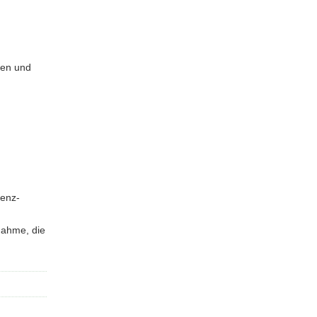
den und
senz-
nahme, die