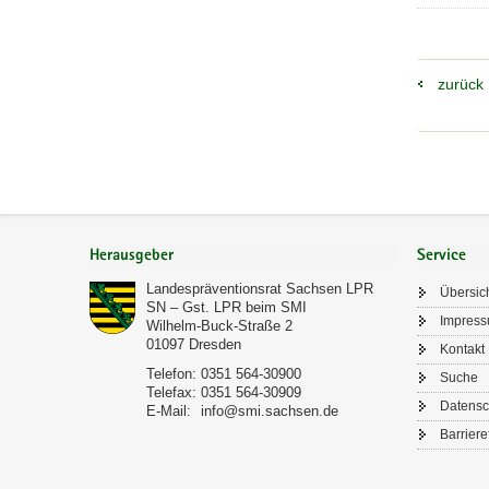
zurück
Footer-
Bereich
Herausgeber
Service
Landespräventionsrat Sachsen LPR
Übersic
SN – Gst. LPR beim SMI
Impres
Wilhelm-Buck-Straße 2
01097
Dresden
Kontakt
Telefon:
0351 564-30900
Suche
Telefax:
0351 564-30909
Datensc
E-Mail:
info@smi.sachsen.de
Barriere