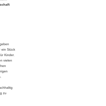
schaft
 geben
r ein Stück
ür Kinder.
n vielen
chen
erigen
en.
chhaltig
ig zu