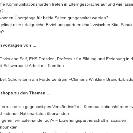
he Kommunikationshürden treten in Elterngespräche auf und wie lasse
en?
können Übergänge für beide Seiten gut gestaltet werden?
gelingt eine erfolgreiche Erziehungspartnerschaft zwischen Kita, Schul
rn?
lsvorträgen von …
Christiane Solf, EHS Dresden, Professur für Bildung und Erziehung in 
it Schwerpunkt Arbeit mit Familien
bel, Schulleiterin am Förderzentrum »Clemens Winkler« Brand-Erbisd
shops zu den Themen …
 erreiche ich gegenseitiges Verständnis?« – Kommunikationshürden z
chiedenen Nationalitäten überwinden
 gehen wir aufeinander zu?« – Erziehungspartnerschaft in sozialen
npunkten