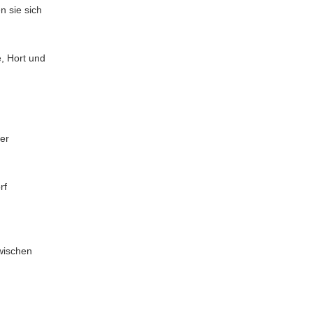
n sie sich
e, Hort und
der
orf
wischen