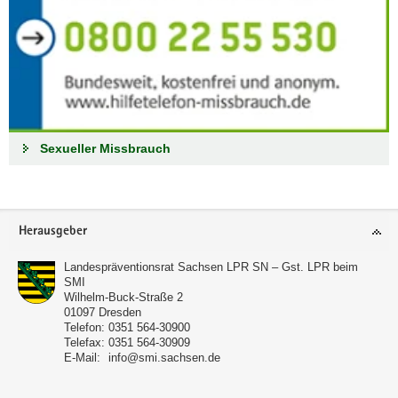
Sexueller Missbrauch
Footer-
Herausgeber
Bereich
Landespräventionsrat Sachsen LPR SN – Gst. LPR beim
SMI
Wilhelm-Buck-Straße 2
01097
Dresden
Telefon:
0351 564-30900
Telefax:
0351 564-30909
E-Mail:
info@smi.sachsen.de