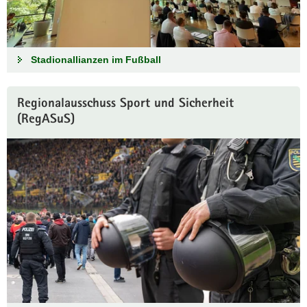
a
v
i
Stadionallianzen im Fußball
g
a
t
Regionalausschuss Sport und Sicherheit
i
(RegASuS)
o
n