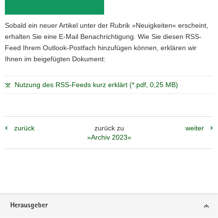
a
v
Sobald ein neuer Artikel unter der Rubrik »Neuigkeiten« erscheint,
i
erhalten Sie eine E-Mail Benachrichtigung. Wie Sie diesen RSS-
g
Feed Ihrem Outlook-Postfach hinzufügen können, erklären wir
a
Ihnen im beigefügten Dokument:
t
i
Nutzung des RSS-Feeds kurz erklärt (*.pdf, 0,25 MB)
o
n
zurück
zurück zu
weiter
»Archiv 2023«
Weitere
Information
Footer-
Herausgeber
Bereich