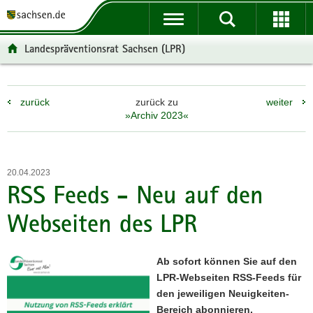
P
P
H
W
F
o
o
a
e
o
r
r
u
i
o
Landespräventionsrat Sachsen (LPR)
t
t
p
t
t
a
a
t
e
e
l
l
i
r
r
zurück
zurück zu
weiter
ü
n
n
e
-
»Archiv 2023«
b
a
h
I
B
e
v
a
n
e
r
i
l
f
r
g
g
t
o
e
20.04.2023
r
a
r
i
RSS Feeds - Neu auf den
e
t
m
c
Webseiten des LPR
i
i
a
h
f
o
t
e
n
i
Ab sofort können Sie auf den
n
o
LPR-Webseiten RSS-Feeds für
d
n
den jeweiligen Neuigkeiten-
e
Bereich abonnieren.
N