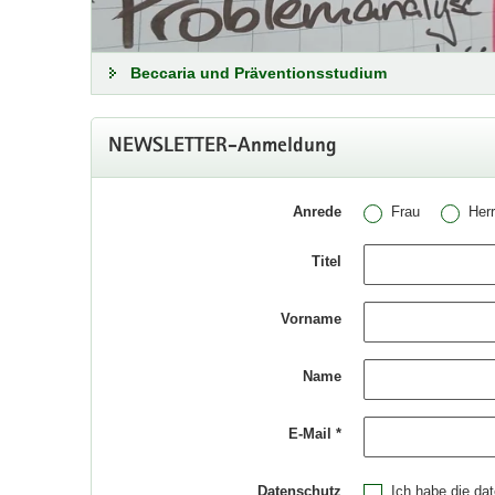
Beccaria und Präventionsstudium
NEWSLETTER-Anmeldung
Anrede
Frau
Her
Titel
Vorname
Name
Kinder sind kein Content!
E-Mail *
Aktionswoche auf Social Media
Datenschutz
Ich habe die da