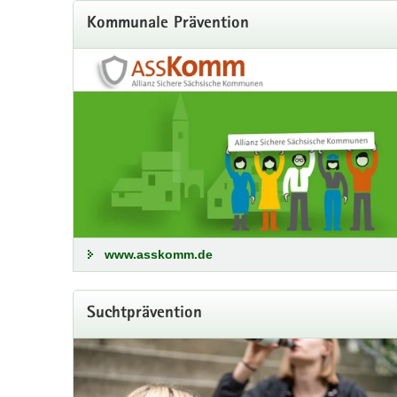
Kommunale Prävention
»100% Liebe – 0% Alkohol«
Kampagne zur Verhinderung alkoholbeding
www.asskomm.de
Ziel der Kampagne ist Verhaltensprävention: die Umst
Suchtprävention
Alle Informationen zur Kampagne