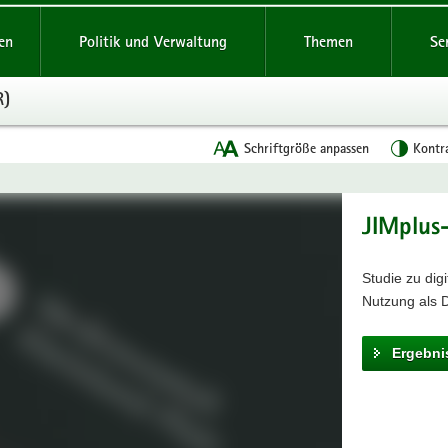
reifende
en
Politik und Verwaltung
Themen
Se
R)
Schriftgröße anpassen
Kontr
JIMplus
Studie zu dig
Nutzung als D
Ergebni