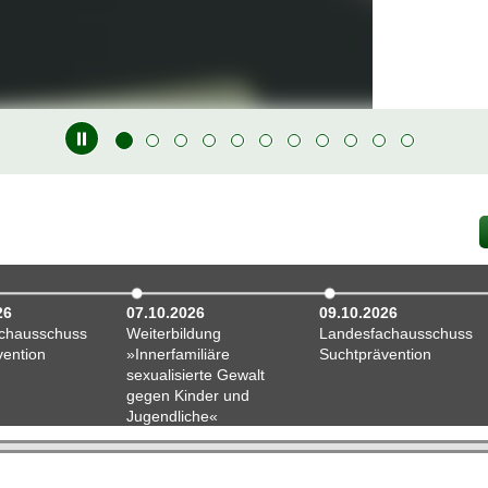
cht
cial-Media-Nutzung als Drahtseilakt zwischen Inspiration und Belastu
26
07.10.2026
09.10.2026
chausschuss
Weiterbildung
Landesfachausschuss
vention
»Innerfamiliäre
Suchtprävention
sexualisierte Gewalt
gegen Kinder und
Jugendliche«