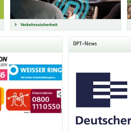
ybermobbing!« – In Kooperation mit der Aktion Mensch und Nummer g
Verkehrssicherheit
DPT-News