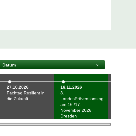
© SMS
Datum
ng
27.10.2026
16.11.2026
Fachtag Resilient in
8.
die Zukunft
LandesPräventionstag
am 16./17.
November 2026
Dresden