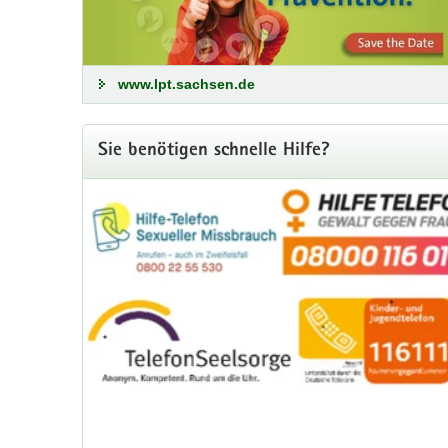
»Online gemobbt. Real verletzt. Gemeinsam gegen C
Alle Informationen zur klicksafe Schulstunde
www.lpt.sachsen.de
Sie benötigen schnelle Hilfe?