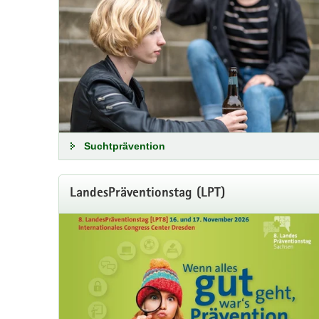
Suchtprävention
LandesPräventionstag (LPT)
klicksafe Schulstunde im Septem
Erfolgsformat findet seine Fortsetzung
Die nächste klicksafe Schulstunde findet am 17. Septe