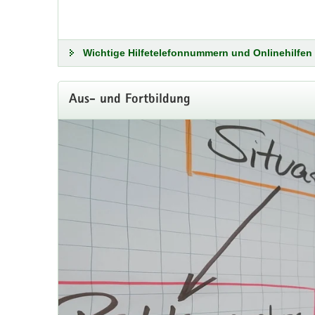
Wichtige Hilfetelefonnummern und Onlinehilfen
Aus- und Fortbildung
»Bildungsland Sachsen 2030« erh
Mit dem erstmals vergebenen Change Learning Award w
Weitere Informationen unter Neuigkeiten