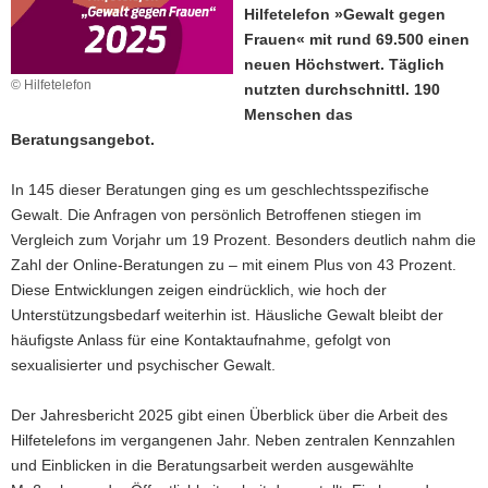
Hilfetelefon »Gewalt gegen
a
Frauen« mit rund 69.500 einen
v
neuen Höchstwert. Täglich
i
© Hilfetelefon
nutzten durchschnittl. 190
g
Menschen das
a
Beratungsangebot.
t
i
In 145 dieser Beratungen ging es um geschlechtsspezifische
o
Gewalt. Die Anfragen von persönlich Betroffenen stiegen im
n
Vergleich zum Vorjahr um 19 Prozent. Besonders deutlich nahm die
Zahl der Online-Beratungen zu – mit einem Plus von 43 Prozent.
Diese Entwicklungen zeigen eindrücklich, wie hoch der
Unterstützungsbedarf weiterhin ist. Häusliche Gewalt bleibt der
häufigste Anlass für eine Kontaktaufnahme, gefolgt von
sexualisierter und psychischer Gewalt.
Der Jahresbericht 2025 gibt einen Überblick über die Arbeit des
Hilfetelefons im vergangenen Jahr. Neben zentralen Kennzahlen
und Einblicken in die Beratungsarbeit werden ausgewählte